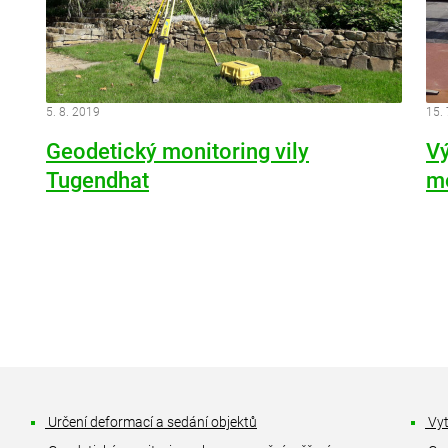
5. 8. 2019
15.
Geodetický monitoring vily
Vý
Tugendhat
m
Určení deformací a sedání objektů
Vyt